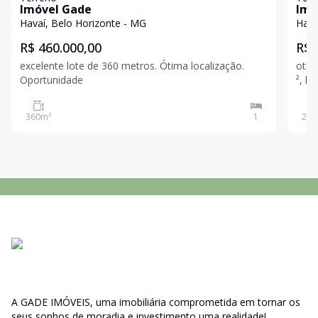
Imóvel Gade
Imó
Havaí, Belo Horizonte - MG
Hava
R$ 460.000,00
R$ 
excelente lote de 360 metros. Ótima localização.
otimo t
Oportunidade
², 
360
m²
1
220
A GADE IMÓVEIS, uma imobiliária comprometida em tornar os
seus sonhos de moradia e investimento uma realidade!