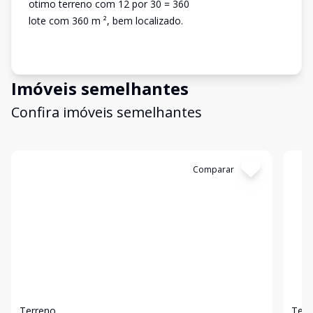
otimo terreno com 12 por 30 = 360
lote com 360 m ², bem localizado.
Imóveis semelhantes
Confira imóveis semelhantes
Cód:
965
Comparar
Có
Terreno
Terr