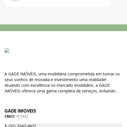
A GADE IMÓVEIS, uma imobiliária comprometida em tornar os
seus sonhos de moradia e investimento uma realidade!
Atuando com excelência no mercado imobiliário, a GADE
IMÓVEIS oferece uma gama completa de serviços, incluindo
compra, venda e locação de imóveis, bem como negociações
de direitos e' obrigações relacionados a propriedades. Nossa
missão é simplificar o processo de encontrar o lar perfeito para
GADE IMOVEIS
você, tornando-o uma experiência agradável e sem
CRECI:
PJ 5422
complicações. Nosso compromisso com a qualidade é o que
nos diferencia. Utilizamos métodos eficazes e modernos,
(31) 3347-4921