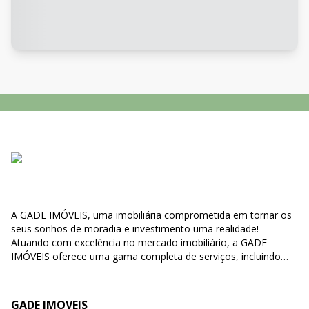
A GADE IMÓVEIS, uma imobiliária comprometida em tornar os
seus sonhos de moradia e investimento uma realidade!
Atuando com excelência no mercado imobiliário, a GADE
IMÓVEIS oferece uma gama completa de serviços, incluindo
compra, venda e locação de imóveis, bem como negociações
de direitos e' obrigações relacionados a propriedades. Nossa
missão é simplificar o processo de encontrar o lar perfeito para
GADE IMOVEIS