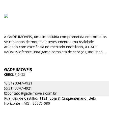
A GADE IMÓVEIS, uma imobiliária comprometida em tornar os
seus sonhos de moradia e investimento uma realidade!
Atuando com excelência no mercado imobiliário, a GADE
IMÓVEIS oferece uma gama completa de serviços, incluindo
compra, venda e locação de imóveis, bem como negociações
de direitos e' obrigações relacionados a propriedades. Nossa
missão é simplificar o processo de encontrar o lar perfeito para
GADE IMOVEIS
você, tornando-o uma experiência agradável e sem
CRECI:
PJ 5422
complicações. Nosso compromisso com a qualidade é o que
nos diferencia. Utilizamos métodos eficazes e modernos,
(31) 3347-4921
respaldados por uma equipe altamente capacitada, para
(31) 3347-4921
garantir que nossos clientes encontrem as melhores opções de
contato@gadeimoveis.com.br
imóveis que se adequem às suas necessidades e desejos.
Rua Júlio de Castilho, 1121, Loja 8, Cinquentenário, Belo
Temos orgulho em afirmar que a GADE IMÓVEIS se destaca no
Horizonte - MG - 30570-080
mercado, graças à nossa abordagem dedicada e à busca
contínua pela satisfação do cliente. Aqui na GADE IMÓVEIS,