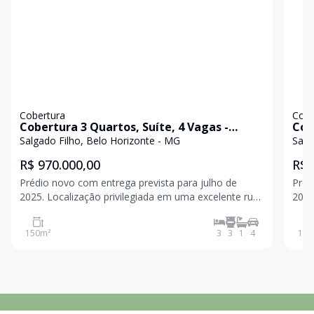
Cobertura
Cobe
Cobertura 3 Quartos, Suíte, 4 Vagas -
Cob
150m² - Bairro Salgado Filho
150
Salgado Filho, Belo Horizonte - MG
Salg
R$ 970.000,00
R$ 
Prédio novo com entrega prevista para julho de
Préd
2025. Localização privilegiada em uma excelente rua,
2025
próximo a todo tipo de comércio, proporcionando
próx
praticidade e conforto para você e sua família.
prat
150
m²
3
3
1
4
150
Destaques do imóvel: Cobertura com 150m² 3
Destaques
quartos,
quar