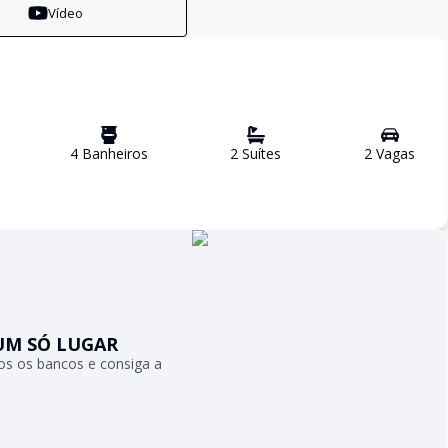
Vídeo
4
Banheiro
s
2
Suíte
s
2
Vaga
s
UM SÓ LUGAR
s os bancos e consiga a