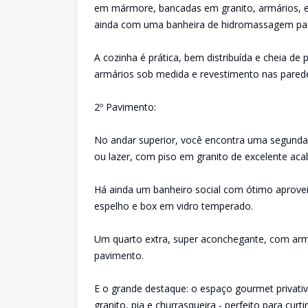
em mármore, bancadas em granito, armários, e
ainda com uma banheira de hidromassagem pa
A cozinha é prática, bem distribuída e cheia d
armários sob medida e revestimento nas paredes
2º Pavimento:
No andar superior, você encontra uma segunda 
ou lazer, com piso em granito de excelente ac
Há ainda um banheiro social com ótimo aprove
espelho e box em vidro temperado.
Um quarto extra, super aconchegante, com ar
pavimento.
E o grande destaque: o espaço gourmet privat
granito, pia e churrasqueira - perfeito para c