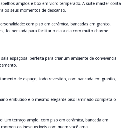
spelhos amplos e box em vidro temperado. A suíte master conta
ra os seus momentos de descanso.
e personalidade: com piso em cerâmica, bancadas em granito,
, foi pensada para facilitar o dia a dia com muito charme.
sala espaçosa, perfeita para criar um ambiente de convivência
abamento.
itamento de espaço, todo revestido, com bancada em granito,
mário embutido e o mesmo elegante piso laminado completa o
ivo! Um terraço amplo, com piso em cerâmica, bancada em
urtir momentos inesquecíveis com quem você ama.