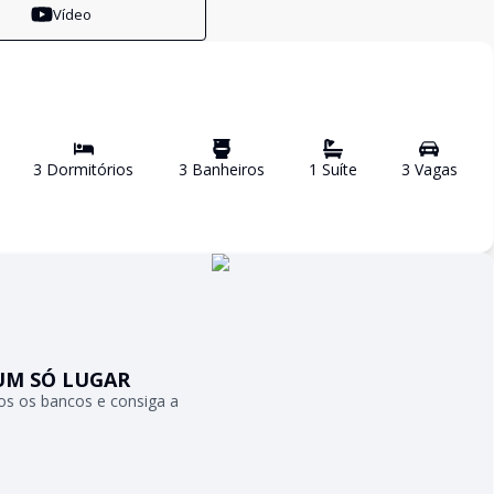
Vídeo
3
Dormitório
s
3
Banheiro
s
1
Suíte
3
Vaga
s
UM SÓ LUGAR
s os bancos e consiga a