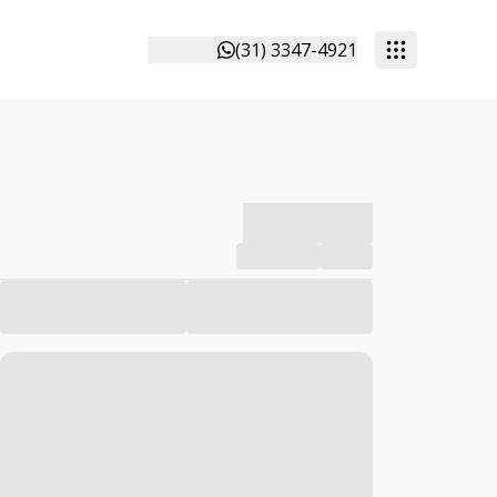
(31) 3347-4921
-------------
Compartilhar
Favorito