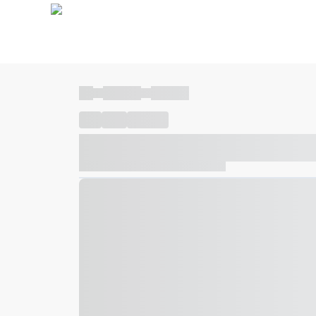
----
----- -----
----- -----
----
-----
---- ------
----- ----- -- ------ ---- ---- -- ---
----- ----- -- ------ ----- ----- -- ------