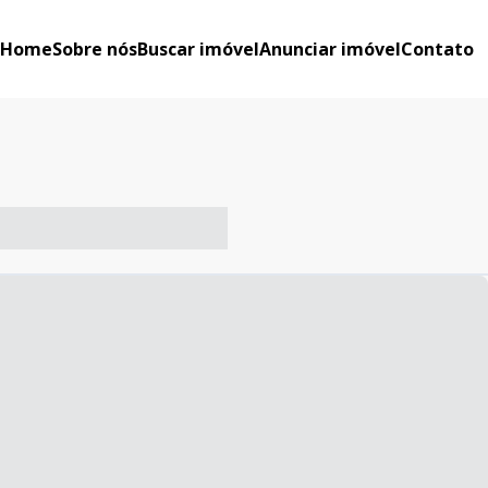
Home
Sobre nós
Buscar imóvel
Anunciar imóvel
Contato
-- ----- ----- --- ------