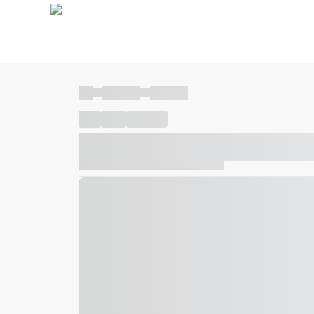
----
----- -----
----- -----
----
-----
---- ------
----- ----- -- ------ ---- ---- -- ---
----- ----- -- ------ ----- ----- -- ------