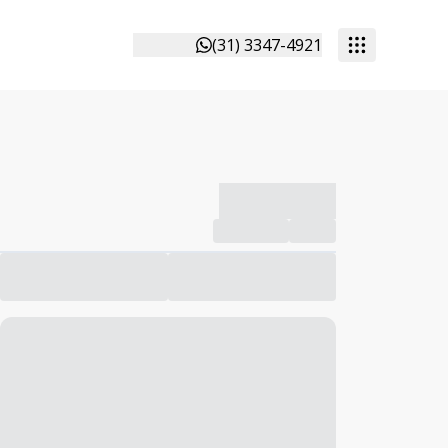
(31) 3347-4921
-------------
Compartilhar
Favorito