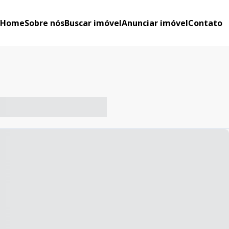
Home
Sobre nós
Buscar imóvel
Anunciar imóvel
Contato
-- ----- ----- --- ------