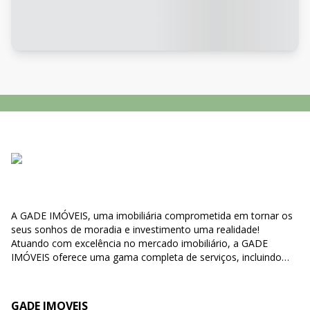
A GADE IMÓVEIS, uma imobiliária comprometida em tornar os
seus sonhos de moradia e investimento uma realidade!
Atuando com excelência no mercado imobiliário, a GADE
IMÓVEIS oferece uma gama completa de serviços, incluindo
compra, venda e locação de imóveis, bem como negociações
de direitos e' obrigações relacionados a propriedades. Nossa
missão é simplificar o processo de encontrar o lar perfeito para
GADE IMOVEIS