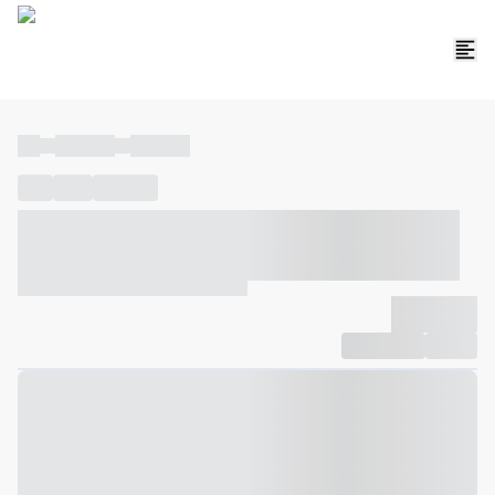
----
----- -----
----- -----
----
-----
---- ------
----- ----- -- ------ ---- ---- -- ----- ----- -----
--- ------
----- ----- -- ------ ----- ----- -- ------
-------------
Compartilhar
Favorito