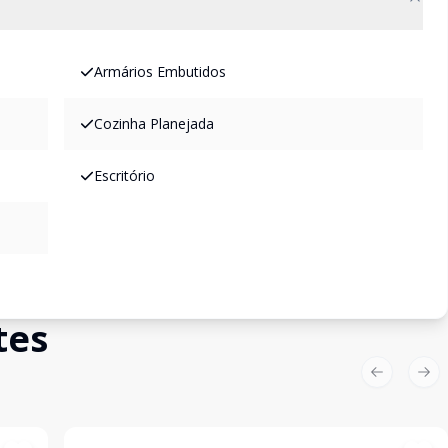
Armários Embutidos
Cozinha Planejada
Escritório
tes
Previous sl
Nex