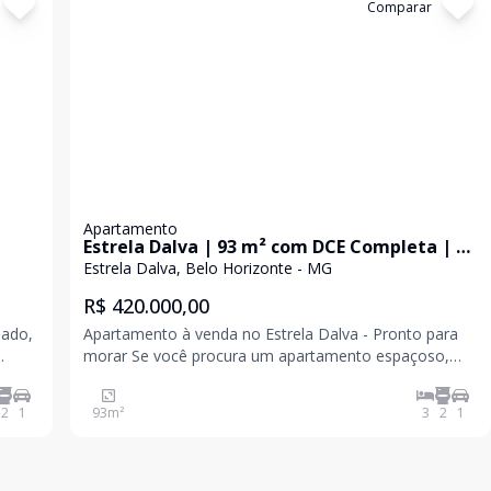
Cód:
3793
Comparar
Apartamento
Estrela Dalva | 93 m² com DCE Completa | 3
Quartos | Elevador | Mobiliado | Reformado
Estrela Dalva, Belo Horizonte - MG
R$ 420.000,00
mado,
Apartamento à venda no Estrela Dalva - Pronto para
morar Se você procura um apartamento espaçoso,
. 93
moderno e totalmente reformado, esta é uma
excelente oportunidade. Com 93 m² de área, o imóvel
2
1
93
m²
3
2
1
oferece ambientes amplos, ótima distribuição dos
cômodos