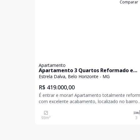
Cód:
3795
Comparar
Apartamento
Apartamento 3 Quartos Reformado e
Mobiliado com Elevador no Estrela Dalva
Estrela Dalva, Belo Horizonte - MG
R$ 419.000,00
É entrar e morar! Apartamento totalmente refor
com excelente acabamento, localizado no bairro
Estrela Dalva, próximo a todo o comércio da região
m² muito bem distribuídos. 3 quartos DCE completa
93
m²
3
(quarto e banheiro de serviço) Prédio co