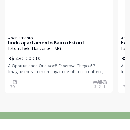
Apartamento
Apa
lindo apartamento Bairro Estoril
Exe
Estoril, Belo Horizonte - MG
Esto
R$ 430.000,00
R$ 
A Oportunidade Que Você Esperava Chegou! ?
A Op
Imagine morar em um lugar que oferece conforto,
Imag
praticidade e qualidade de vida todos os dias.
prat
Apresent
Apre
70
m²
3
2
1
70
m