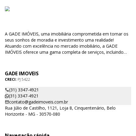
A GADE IMÓVEIS, uma imobiliária comprometida em tornar os
seus sonhos de moradia e investimento uma realidade!
Atuando com excelência no mercado imobiliário, a GADE
IMÓVEIS oferece uma gama completa de serviços, incluindo
compra, venda e locação de imóveis, bem como negociações
de direitos e' obrigações relacionados a propriedades. Nossa
missão é simplificar o processo de encontrar o lar perfeito para
GADE IMOVEIS
você, tornando-o uma experiência agradável e sem
CRECI:
PJ 5422
complicações. Nosso compromisso com a qualidade é o que
nos diferencia. Utilizamos métodos eficazes e modernos,
(31) 3347-4921
respaldados por uma equipe altamente capacitada, para
(31) 3347-4921
garantir que nossos clientes encontrem as melhores opções de
contato@gadeimoveis.com.br
imóveis que se adequem às suas necessidades e desejos.
Rua Júlio de Castilho, 1121, Loja 8, Cinquentenário, Belo
Temos orgulho em afirmar que a GADE IMÓVEIS se destaca no
Horizonte - MG - 30570-080
mercado, graças à nossa abordagem dedicada e à busca
contínua pela satisfação do cliente. Aqui na GADE IMÓVEIS,
entendemos que seu lar é mais do que apenas um espaço
Navegação rápida