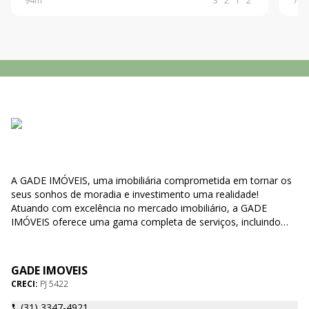
94
m²
3
2
1
2
78
m
do imóvel: 3 dormitórios, sendo 1 suíte Sala ampla
armá
priv
A GADE IMÓVEIS, uma imobiliária comprometida em tornar os
seus sonhos de moradia e investimento uma realidade!
Atuando com excelência no mercado imobiliário, a GADE
IMÓVEIS oferece uma gama completa de serviços, incluindo
compra, venda e locação de imóveis, bem como negociações
de direitos e' obrigações relacionados a propriedades. Nossa
missão é simplificar o processo de encontrar o lar perfeito para
GADE IMOVEIS
você, tornando-o uma experiência agradável e sem
CRECI:
PJ 5422
complicações. Nosso compromisso com a qualidade é o que
nos diferencia. Utilizamos métodos eficazes e modernos,
(31) 3347-4921