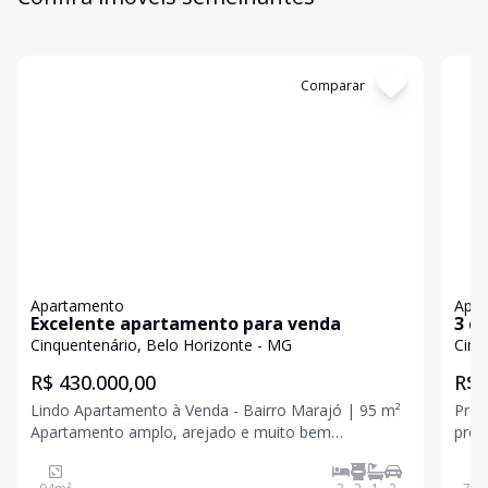
Cód:
3654
Comparar
Có
Apartamento
Apa
Excelente apartamento para venda
3 q
Ele
Cinquentenário, Belo Horizonte - MG
Cinq
R$ 430.000,00
R$ 
Lindo Apartamento à Venda - Bairro Marajó | 95 m²
Préd
Apartamento amplo, arejado e muito bem
próx
distribuído, com 95 m² de área privativa, ideal para
prat
quem busca conforto e praticidade. Características
Apar