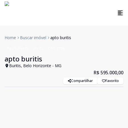
Home
Buscar imóvel
apto buritis
Apartamento
Venda
Cód:
3758
apto buritis
Buritis, Belo Horizonte - MG
R$ 595.000,00
Compartilhar
Favorito